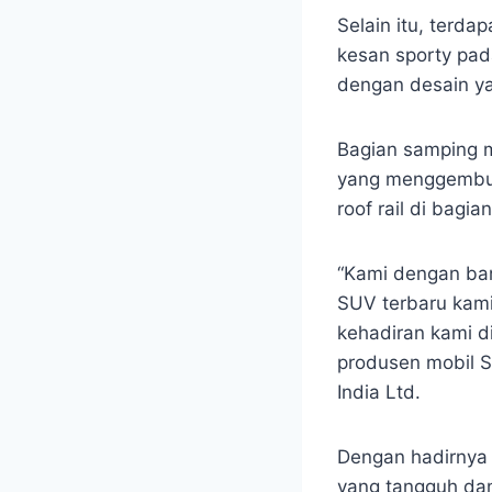
Selain itu, terd
kesan sporty pada
dengan desain ya
Bagian samping m
yang menggembung
roof rail di bagia
“Kami dengan b
SUV terbaru kami
kehadiran kami d
produsen mobil S
India Ltd.
Dengan hadirnya 
yang tangguh dan 