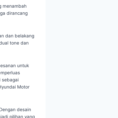
ang menambah
uga dirancang
pan dan belakang
dual tone dan
esanan untuk
emperluas
i sebagai
Hyundai Motor
 Dengan desain
jadi pilihan yang