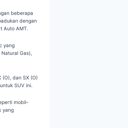
engan beberapa
ipadukan dengan
rt Auto AMT.
cc yang
Natural Gas),
X (O), dan SX (O)
untuk SUV ini.
eperti mobil-
k yang