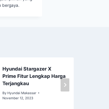
n bergaya.
Hyundai Stargazer X
SPK Hy
Prime Fitur Lengkap Harga
Tembus
Terjangkau
By
Hyundai
By
Hyundai Makassar
November 12, 2023